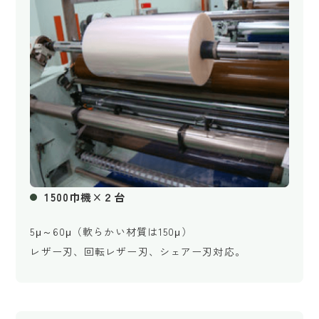
1500巾機×２台
5μ～60μ（軟らかい材質は150μ）
レザー刃、回転レザー刃、シェアー刃対応。