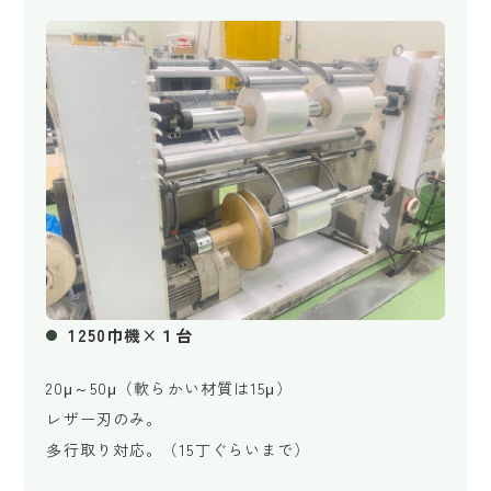
1250巾機×１台
20μ～50μ（軟らかい材質は15μ）
レザー刃のみ。
多行取り対応。（15丁ぐらいまで）